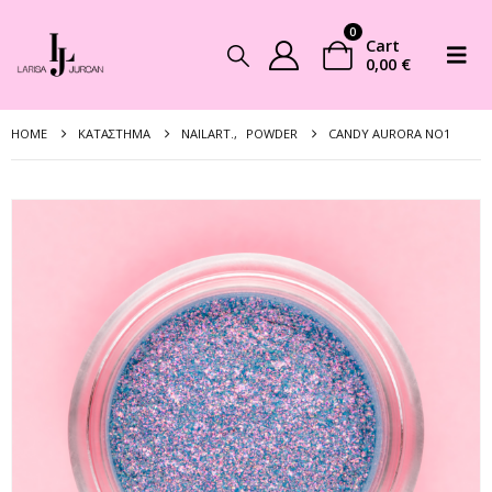
0
Cart
0,00
€
HOME
ΚΑΤΆΣΤΗΜΑ
NAILART.
,
POWDER
CANDY AURORA NO1