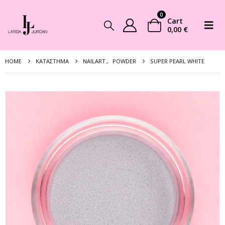
0
Cart
0,00
€
HOME
ΚΑΤΆΣΤΗΜΑ
NAILART.
,
POWDER
SUPER PEARL WHITE