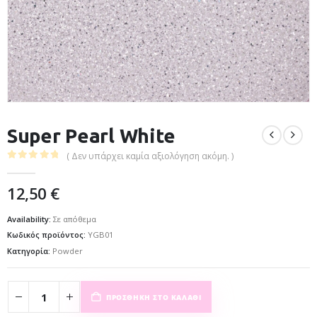
Super Pearl White
( Δεν υπάρχει καμία αξιολόγηση ακόμη. )
0
out of 5
12,50
€
Availability:
Σε απόθεμα
Κωδικός προϊόντος:
YGB01
Κατηγορία:
Powder
ΠΡΟΣΘΉΚΗ ΣΤΟ ΚΑΛΆΘΙ