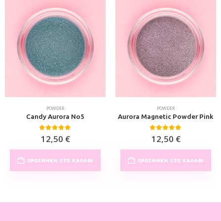
POWDER
POWDER
Candy Aurora No5
Aurora Magnetic Powder Pink
0
out of 5
0
out of 5
12,50
€
12,50
€
ΠΡΟΣΘΉΚΗ ΣΤΟ ΚΑΛΆΘΙ
ΠΡΟΣΘΉΚΗ ΣΤΟ ΚΑΛΆΘΙ