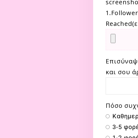
screensho
1.Follower
Reached(
Επισύναψε
και σου ά
Πόσο συχ
Καθημερ
3-5 φορ
1-2 φορ