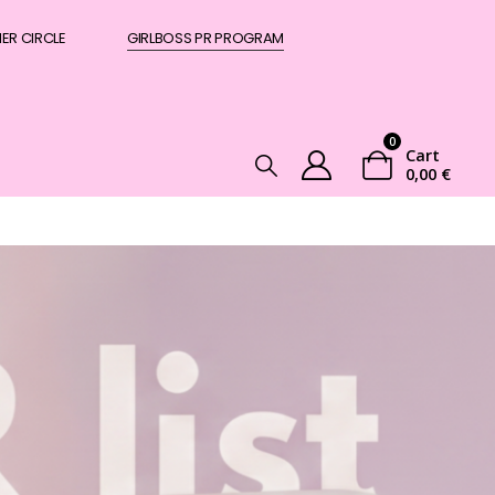
NER CIRCLE
GIRLBOSS PR PROGRAM
0
Cart
0,00
€