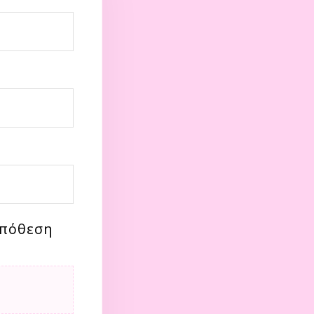
ϋπόθεση