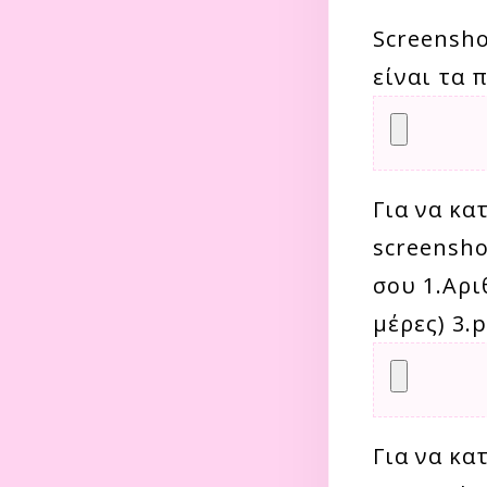
Screensho
είναι τα 
Για να κα
screensho
σου 1.Αρι
μέρες) 3.p
Για να κα