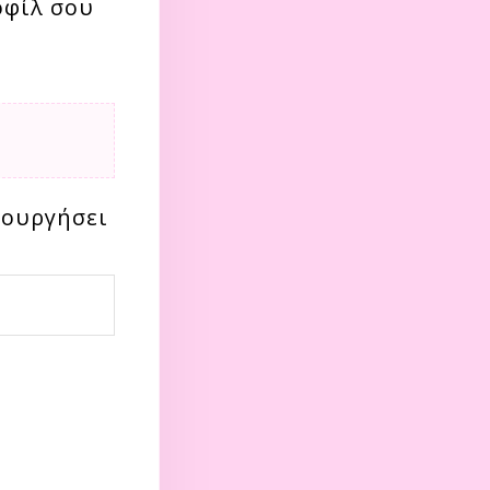
οφίλ σου
ιουργήσει