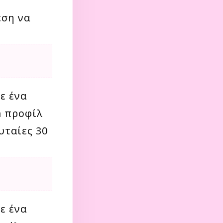
εση να
ε ένα
m προφίλ
υταίες 30
ε ένα