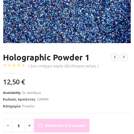
Holographic Powder 1
( Δεν υπάρχει καμία αξιολόγηση ακόμη. )
0
out of 5
12,50
€
Availability:
Σε απόθεμα
Κωδικός προϊόντος:
GRW04
Κατηγορία:
Powder
ΠΡΟΣΘΉΚΗ ΣΤΟ ΚΑΛΆΘΙ