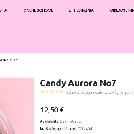
ΆΡΙΑ
ONLINE SCHOOL
ΕΠΙΚΟΙΝΩΝΊΑ
GIRLBOSS IN
RORA NO7
Candy Aurora No7
( Δεν υπάρχει καμία αξιολόγηση ακόμ
0
out of 5
12,50
€
Availability:
Σε απόθεμα
Κωδικός προϊόντος:
CON404