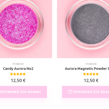
POWDER
POWDER
Candy Aurora No2
Aurora Magnetic Powder S
0
out of 5
0
out of 5
12,50
€
12,50
€
ΠΡΟΣΘΉΚΗ ΣΤΟ ΚΑΛΆΘΙ
ΠΡΟΣΘΉΚΗ ΣΤΟ ΚΑΛ