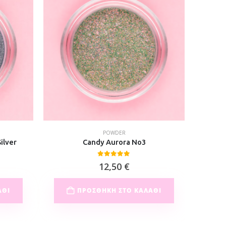
POWDER
ilver
Candy Aurora No3
Aur
0
out of 5
12,50
€
ΆΘΙ
ΠΡΟΣΘΉΚΗ ΣΤΟ ΚΑΛΆΘΙ