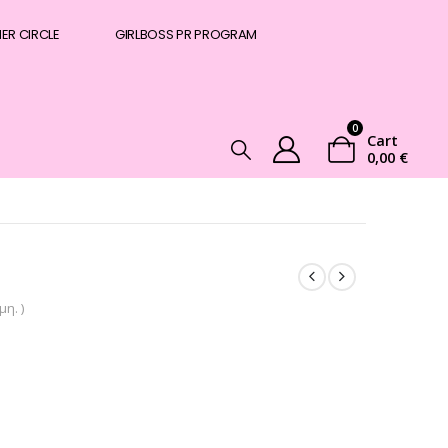
NER CIRCLE
GIRLBOSS PR PROGRAM
0
Cart
0,00
€
η. )