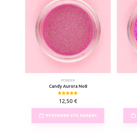
POWDER
Gold
Candy Aurora No8
0
out of 5
12,50
€
ΘΙ
ΠΡΟΣΘΉΚΗ ΣΤΟ ΚΑΛΆΘΙ