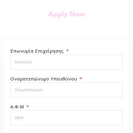
Apply Now
Επωνυμία Επιχείρησης
Ονοματεπώνυμο Υπευθύνου
Α.Φ.Μ