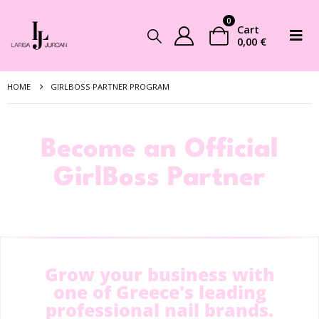
0
Cart
0,00
€
HOME
GIRLBOSS PARTNER PROGRAM
Become an Official
GirlBoss Partner
Grow your business with
one of Greece's leading
professional nail brands.