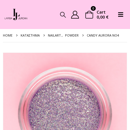
0
Cart
0,00
€
HOME
ΚΑΤΆΣΤΗΜΑ
NAILART.
,
POWDER
CANDY AURORA NO4