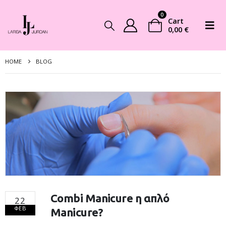
0
Cart
0,00
€
HOME
BLOG
Combi Manicure η απλό
22
ΦΕΒ
Manicure?