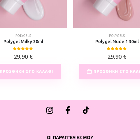
POLYGELS
POLYGELS
Polygel Milky 30ml
Polygel Nude 1 30ml
0
out of 5
0
out of 5
29,90
€
29,90
€
ΠΡΟΣΘΉΚΗ ΣΤΟ ΚΑΛΆΘΙ
ΠΡΟΣΘΉΚΗ ΣΤΟ ΚΑΛ
ΟΙ ΠΑΡΑΓΓΕΛΙΕΣ ΜΟΥ