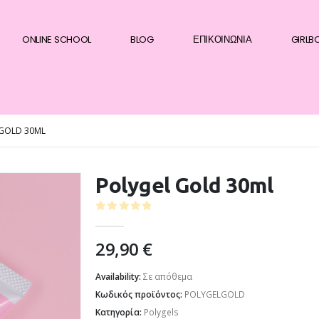
ONLINE SCHOOL
BLOG
ΕΠΙΚΟΙΝΩΝΊΑ
GIRLB
GOLD 30ML
Polygel Gold 30ml
0
out of 5
29,90
€
Availability:
Σε απόθεμα
Κωδικός προϊόντος:
POLYGELGOLD
Κατηγορία:
Polygels