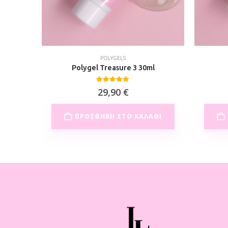
POLYGELS
Polygel Treasure 3 30ml
0
out of 5
29,90
€
ΘΙ
ΠΡΟΣΘΉΚΗ ΣΤΟ ΚΑΛΆΘΙ