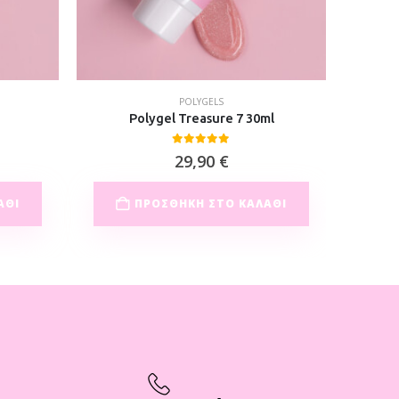
POLYGELS
Polygel Treasure 7 30ml
0
out of 5
29,90
€
ΆΘΙ
ΠΡΟΣΘΉΚΗ ΣΤΟ ΚΑΛΆΘΙ