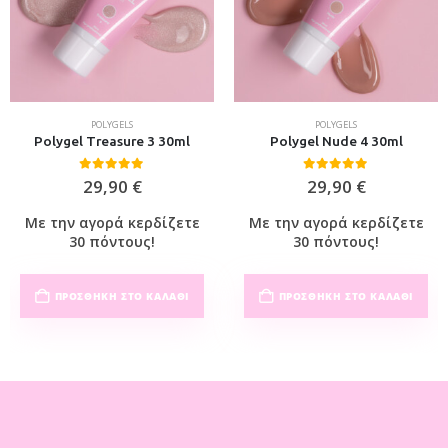
POLYGELS
POLYGELS
Polygel Treasure 3 30ml
Polygel Nude 4 30ml
0
out of 5
0
out of 5
29,90
€
29,90
€
Με την αγορά κερδίζετε
Με την αγορά κερδίζετε
30 πόντους!
30 πόντους!
ΠΡΟΣΘΉΚΗ ΣΤΟ ΚΑΛΆΘΙ
ΠΡΟΣΘΉΚΗ ΣΤΟ ΚΑΛΆΘΙ