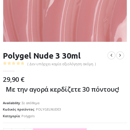
Polygel Nude 3 30ml
( Δεν υπάρχει καμία αξιολόγηση ακόμη. )
0
out of 5
29,90
€
Με την αγορά κερδίζετε 30 πόντους!
Availability:
Σε απόθεμα
Κωδικός προϊόντος:
POLYGELNUDE3
Κατηγορία:
Polygels