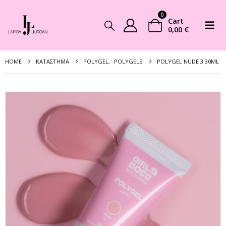
0
Cart
0,00
€
HOME
ΚΑΤΆΣΤΗΜΑ
POLYGEL
,
POLYGELS
POLYGEL NUDE 3 30ML