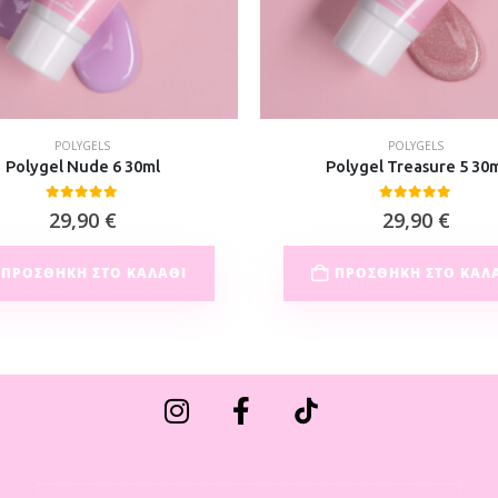
POLYGELS
POLYGELS
Polygel Nude 6 30ml
Polygel Treasure 5 30
0
out of 5
0
out of 5
29,90
€
29,90
€
ΠΡΟΣΘΉΚΗ ΣΤΟ ΚΑΛΆΘΙ
ΠΡΟΣΘΉΚΗ ΣΤΟ ΚΑΛ