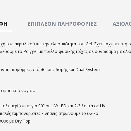
ΑΦΉ
ΕΠΙΠΛΈΟΝ ΠΛΗΡΟΦΟΡΊΕΣ
ΑΞΙΟΛΟ
οχή του ακρυλικού και την ελαστικότητα του Gel. Έχει παχύρευστη σ
λεύουμε το Polygel με πινέλο φυσικής τρίχας σε συνδιασμό με αλκ
υνση με φόρμες, διόρθωσης δομής και Dual System.
ου φυσικού νυχιού
πολυμερίζουμε για 90” σε UV/LED και 2-3 λεπτά σε UV
παλές ταμποναριστές κινήσεις στρώνουμε το υλικό
υμε με Dry Top.