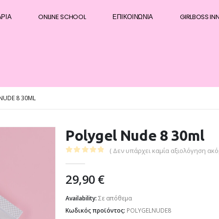
ΆΡΙΑ
ONLINE SCHOOL
ΕΠΙΚΟΙΝΩΝΊΑ
GIRLBOSS IN
NUDE 8 30ML
Polygel Nude 8 30ml
( Δεν υπάρχει καμία αξιολόγηση ακόμ
0
out of 5
29,90
€
Availability:
Σε απόθεμα
Κωδικός προϊόντος:
POLYGELNUDE8