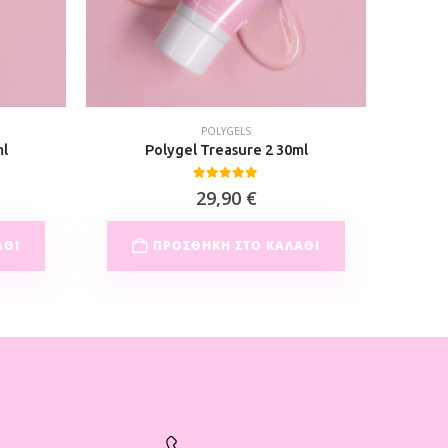
POLYGELS
ml
Polygel Treasure 2 30ml
0
out of 5
29,90
€
ΆΘΙ
ΠΡΟΣΘΉΚΗ ΣΤΟ ΚΑΛΆΘΙ