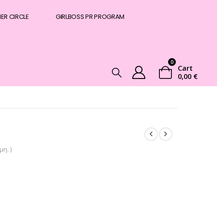
NER CIRCLE
GIRLBOSS PR PROGRAM
0
Cart
0,00
€
η. )