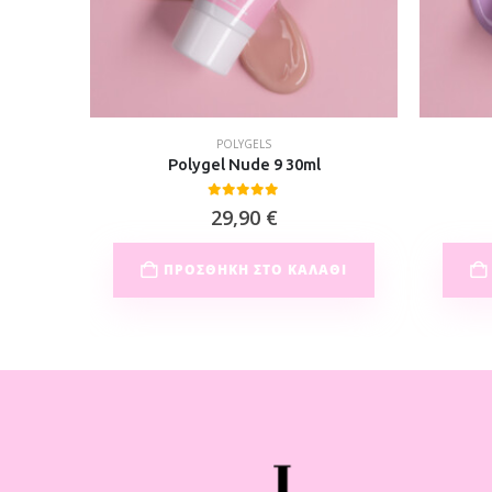
POLYGELS
l
Polygel Nude 9 30ml
0
out of 5
29,90
€
ΘΙ
ΠΡΟΣΘΉΚΗ ΣΤΟ ΚΑΛΆΘΙ