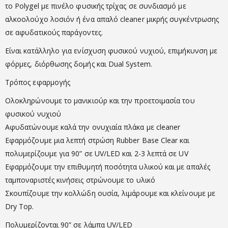
το Polygel με πινέλο φυσικής τρίχας σε συνδιασμό με
αλκοολούχο λοσιόν ή ένα απαλό cleaner μικρής συγκέντρωσης
σε αφυδατικούς παράγοντες.
Είναι κατάλληλο για ενίσχυση φυσικού νυχιού, επιμήκυνση με
φόρμες, διόρθωσης δομής και Dual System.
Τρόπος εφαρμογής
Ολοκληρώνουμε το μανικιούρ και την προετοιμασία του
φυσικού νυχιού
Αφυδατώνουμε καλά την ονυχιαία πλάκα με cleaner
Εφαρμόζουμε μια λεπτή στρώση Rubber Base Clear και
πολυμερίζουμε για 90” σε UV/LED και 2-3 λεπτά σε UV
Εφαρμόζουμε την επιθυμητή ποσότητα υλικού και με απαλές
ταμποναριστές κινήσεις στρώνουμε το υλικό
Σκουπίζουμε την κολλώδη ουσία, λιμάρουμε και κλείνουμε με
Dry Top.
Πολυμερίζονται 90” σε λάμπα UV/LED