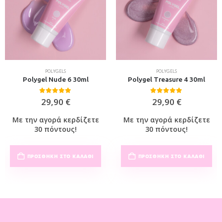
POLYGELS
POLYGELS
Polygel Nude 6 30ml
Polygel Treasure 4 30ml
0
out of 5
0
out of 5
29,90
€
29,90
€
Με την αγορά κερδίζετε
Με την αγορά κερδίζετε
30 πόντους!
30 πόντους!
ΠΡΟΣΘΉΚΗ ΣΤΟ ΚΑΛΆΘΙ
ΠΡΟΣΘΉΚΗ ΣΤΟ ΚΑΛΆΘΙ