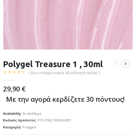
Polygel Treasure 1 , 30ml
( Δεν υπάρχει καμία αξιολόγηση ακόμη. )
0
out of 5
29,90
€
Με την αγορά κερδίζετε 30 πόντους!
Availability:
Σε απόθεμα
Κωδικός προϊόντος:
POLYGELTREASURE1
Κατηγορία:
Polygels