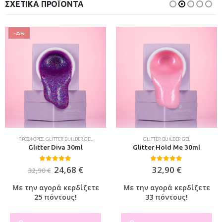
ΣΧΕΤΙΚΆ ΠΡΟΪΌΝΤΑ
-25%
ΠΡΟΣΦΟΡΈΣ
,
GLITTER BUILDER GEL
GLITTER BUILDER GEL
Glitter Diva 30ml
Glitter Hold Me 30ml
0
out of 5
0
out of 5
24,68
€
32,90
€
32,90
€
Με την αγορά κερδίζετε
Με την αγορά κερδίζετε
25 πόντους!
33 πόντους!