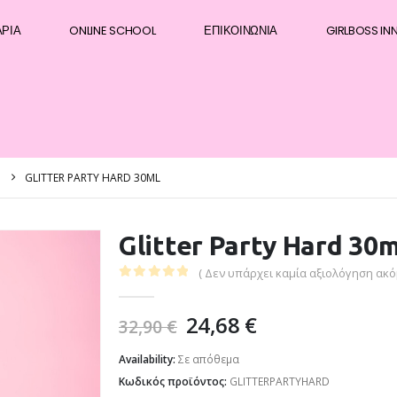
ΆΡΙΑ
ONLINE SCHOOL
ΕΠΙΚΟΙΝΩΝΊΑ
GIRLBOSS IN
GLITTER PARTY HARD 30ML
Glitter Party Hard 30m
( Δεν υπάρχει καμία αξιολόγηση ακόμ
0
out of 5
24,68
€
32,90
€
Availability:
Σε απόθεμα
Κωδικός προϊόντος:
GLITTERPARTYHARD