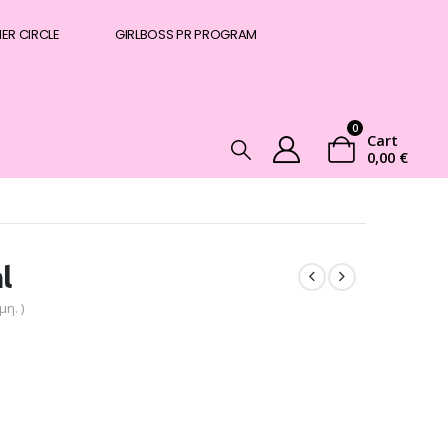
NER CIRCLE
GIRLBOSS PR PROGRAM
0
Cart
0,00
€
l
η. )