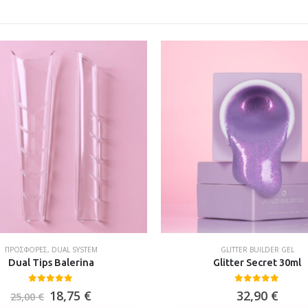
ΠΡΟΣΦΟΡΈΣ
,
DUAL SYSTEM
GLITTER BUILDER GEL
Dual Tips Balerina
Glitter Secret 30ml
0
out of 5
0
out of 5
18,75
€
32,90
€
25,00
€