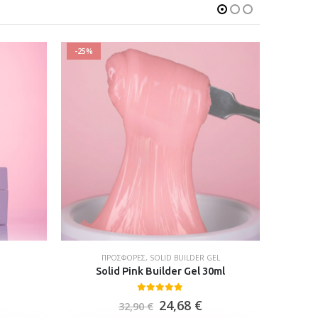
-25%
-25%
ΠΡΟΣΦΟΡΈΣ
,
SOLID BUILDER GEL
Solid Pink Builder Gel 30ml
E
0
out of 5
24,68
€
32,90
€