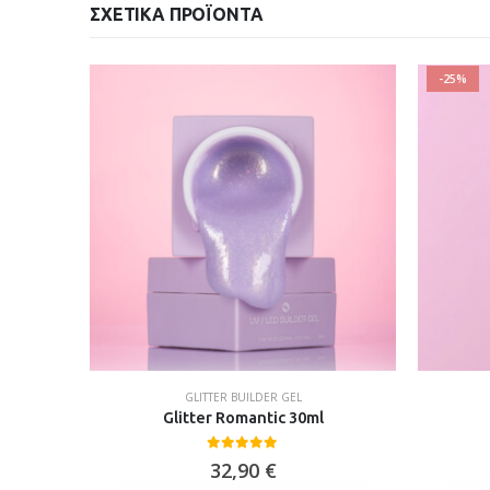
ΣΧΕΤΙΚΆ ΠΡΟΪΌΝΤΑ
-25%
GLITTER BUILDER GEL
e 2
Glitter Romantic 30ml
0
out of 5
32,90
€