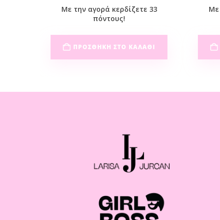
 25
Με την αγορά κερδίζετε 33
Με 
πόντους!
ΘΙ
ΠΡΟΣΘΉΚΗ ΣΤΟ ΚΑΛΆΘΙ