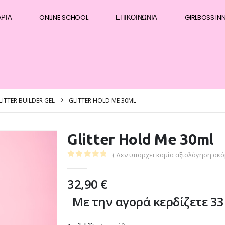
ΆΡΙΑ
ONLINE SCHOOL
ΕΠΙΚΟΙΝΩΝΊΑ
GIRLBOSS IN
LITTER BUILDER GEL
GLITTER HOLD ME 30ML
Glitter Hold Me 30ml
( Δεν υπάρχει καμία αξιολόγηση ακόμ
0
out of 5
32,90
€
Με την αγορά κερδίζετε 33