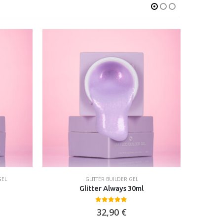
GEL
GLITTER BUILDER GEL
Glitter Always 30ml
0
out of 5
32,90
€