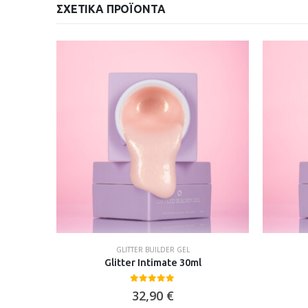
ΣΧΕΤΙΚΆ ΠΡΟΪΌΝΤΑ
EL
GLITTER BUILDER GEL
Glitter Intimate 30ml
0
out of 5
32,90
€