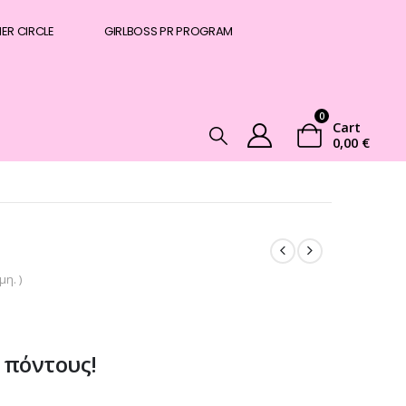
NER CIRCLE
GIRLBOSS PR PROGRAM
0
Cart
0,00
€
η. )
 πόντους!