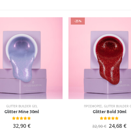
-25%
GLITTER BUILDER GEL
ΠΡΟΣΦΟΡΈΣ
,
GLITTER BUILDER 
Glitter Mine 30ml
Glitter Bold 30ml
0
out of 5
0
out of 5
32,90
€
24,68
€
32,90
€