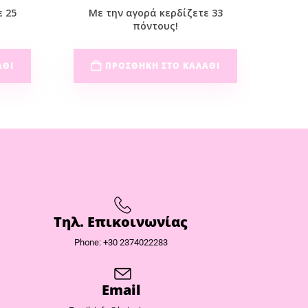
ε 25
Με την αγορά κερδίζετε 33
Με
πόντους!
ΆΘΙ
ΠΡΟΣΘΉΚΗ ΣΤΟ ΚΑΛΆΘΙ
Τηλ. Επικοινωνίας
Phone: +30 2374022283
Email