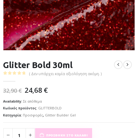
Glitter Bold 30ml
( Δεν υπάρχει καμία αξιολόγηση ακόμη. )
0
out of 5
24,68
€
32,90
€
Availability:
Σε απόθεμα
Κωδικός προϊόντος:
GLITTERBOLD
Κατηγορία:
Προσφορές
,
Glitter Builder Gel
ΠΡΟΣΘΉΚΗ ΣΤΟ ΚΑΛΆΘΙ