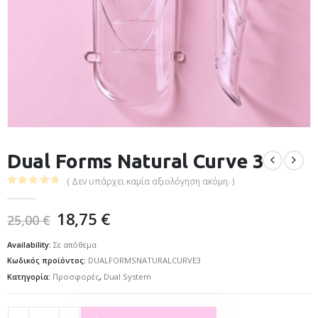
Dual Forms Natural Curve 3
( Δεν υπάρχει καμία αξιολόγηση ακόμη. )
0
out of 5
18,75
€
25,00
€
Availability:
Σε απόθεμα
Κωδικός προϊόντος:
DUALFORMSNATURALCURVE3
Κατηγορία:
Προσφορές
,
Dual System