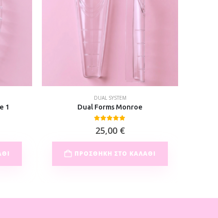
DUAL SYSTEM
e 1
Dual Forms Monroe
0
out of 5
25,00
€
ΆΘΙ
ΠΡΟΣΘΉΚΗ ΣΤΟ ΚΑΛΆΘΙ