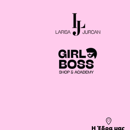
Η Έδρα μας​