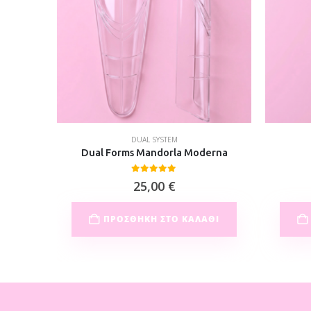
DUAL SYSTEM
sion Only
Dual Forms Mandorla Moderna
0
out of 5
25,00
€
ΘΙ
ΠΡΟΣΘΉΚΗ ΣΤΟ ΚΑΛΆΘΙ