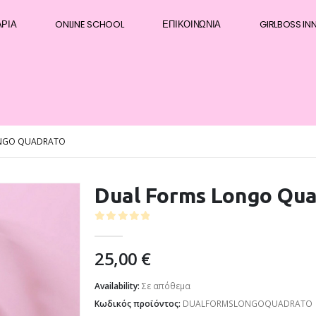
ΆΡΙΑ
ONLINE SCHOOL
ΕΠΙΚΟΙΝΩΝΊΑ
GIRLBOSS IN
ONGO QUADRATO
Dual Forms Longo Qu
0
out of 5
25,00
€
Availability:
Σε απόθεμα
Κωδικός προϊόντος:
DUALFORMSLONGOQUADRATO