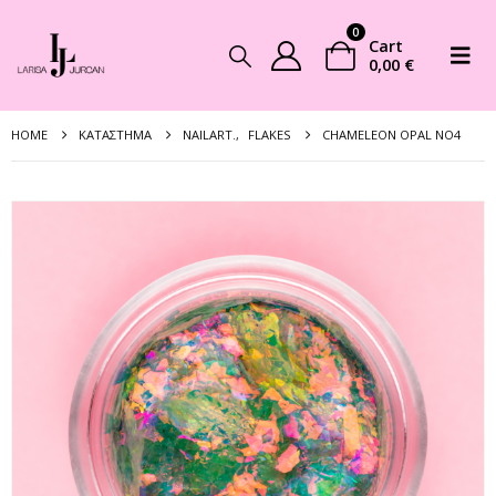
0
Cart
0,00
€
HOME
ΚΑΤΆΣΤΗΜΑ
NAILART.
,
FLAKES
CHAMELEON OPAL NO4