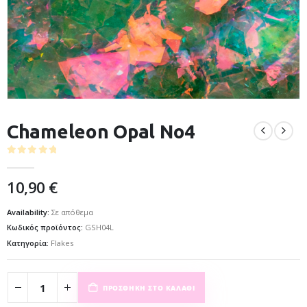
Chameleon Opal No4
0
out of 5
10,90
€
Availability:
Σε απόθεμα
Κωδικός προϊόντος:
GSH04L
Κατηγορία:
Flakes
ΠΡΟΣΘΉΚΗ ΣΤΟ ΚΑΛΆΘΙ