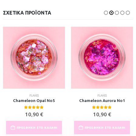
ΣΧΕΤΙΚΆ ΠΡΟΪΌΝΤΑ
FLAKES
FLAKES
Chameleon Opal No5
Chameleon Aurora No1
0
out of 5
0
out of 5
10,90
€
10,90
€
ΠΡΟΣΘΉΚΗ ΣΤΟ ΚΑΛΆΘΙ
ΠΡΟΣΘΉΚΗ ΣΤΟ ΚΑΛΆΘΙ