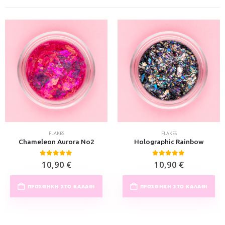
FLAKES
FLAKES
Chameleon Aurora No2
Holographic Rainbow
0
out of 5
0
out of 5
10,90
€
10,90
€
ΠΡΟΣΘΉΚΗ ΣΤΟ ΚΑΛΆΘΙ
ΠΡΟΣΘΉΚΗ ΣΤΟ ΚΑΛΆΘΙ