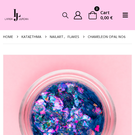
0
Cart
0,00
€
HOME
ΚΑΤΆΣΤΗΜΑ
NAILART.
,
FLAKES
CHAMELEON OPAL NO6