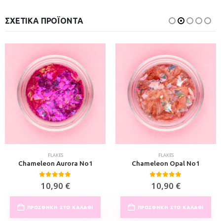
ΣΧΕΤΙΚΆ ΠΡΟΪΌΝΤΑ
FLAKES
FLAKES
Chameleon Aurora No1
Chameleon Opal No1
0
out of 5
0
out of 5
10,90
€
10,90
€
ΠΡΟΣΘΉΚΗ ΣΤΟ ΚΑΛΆΘΙ
ΠΡΟΣΘΉΚΗ ΣΤΟ ΚΑΛΆΘΙ