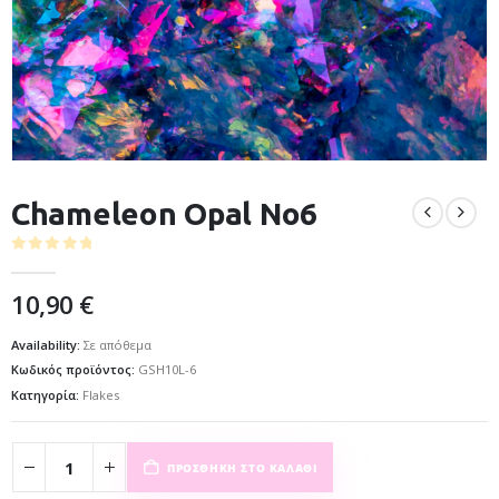
Chameleon Opal No6
0
out of 5
10,90
€
Availability:
Σε απόθεμα
Κωδικός προϊόντος:
GSH10L-6
Κατηγορία:
Flakes
ΠΡΟΣΘΉΚΗ ΣΤΟ ΚΑΛΆΘΙ