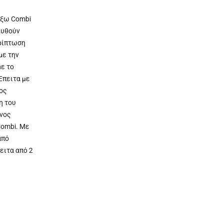
λέξω Combi
λυθούν
ερίπτωση
με την
με το
Έπειτα με
ος
η του
υνος
Combi. Με
από
ειτα από 2