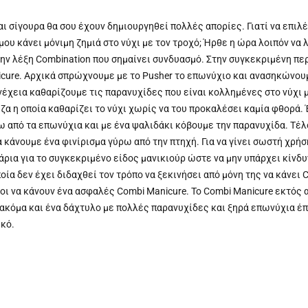
αι σίγουρα θα σου έχουν δημιουργηθεί πολλές απορίες. Γιατί να επι
ου κάνει μόνιμη ζημιά στο νύχι με τον τροχό; Ήρθε η ώρα λοιπόν να 
την λέξη Combination που σημαίνει συνδυασμό. Στην συγκεκριμένη π
nicure. Αρχικά σπρώχνουμε με το Pusher το επωνύχιο και ανασηκώνου
έχεια καθαρίζουμε τις παρανυχίδες που είναι κολλημένες στο νύχι 
ζα η οποία καθαρίζει το νύχι χωρίς να του προκαλέσει καμία φθορά. 
 από τα επωνύχια και με ένα ψαλιδάκι κόβουμε την παρανυχίδα. Τέλ
 κάνουμε ένα φινίρισμα γύρω από την πτηχή. Για να γίνει σωστή χρήσ
άρια για το συγκεκριμένο είδος μανικιούρ ώστε να μην υπάρχει κίνδ
ποία δεν έχει διδαχθεί τον τρόπο να ξεκινήσει από μόνη της να κάνει 
ι να κάνουν ένα ασφαλές Combi Manicure. Το Combi Manicure εκτός 
 ακόμα και ένα δάχτυλο με πολλές παρανυχίδες και ξηρά επωνύχια έπ
κό.