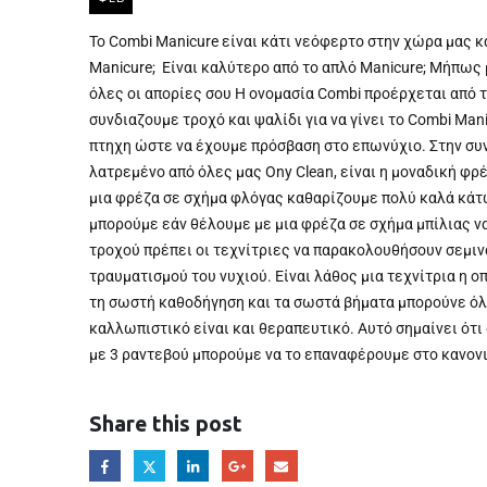
Το Combi Manicure είναι κάτι νεόφερτο στην χώρα μας κ
Manicure; Είναι καλύτερο από το απλό Manicure; Μήπως μ
όλες οι απορίες σου Η ονομασία Combi προέρχεται από 
συνδιαζουμε τροχό και ψαλίδι για να γίνει το Combi Ma
πτηχη ώστε να έχουμε πρόσβαση στο επωνύχιο. Στην συν
λατρεμένο από όλες μας Ony Clean, είναι η μοναδική φρέ
μια φρέζα σε σχήμα φλόγας καθαρίζουμε πολύ καλά κάτω
μπορούμε εάν θέλουμε με μια φρέζα σε σχήμα μπίλιας να
τροχού πρέπει οι τεχνίτριες να παρακολουθήσουν σεμιν
τραυματισμού του νυχιού. Είναι λάθος μια τεχνίτρια η ο
τη σωστή καθοδήγηση και τα σωστά βήματα μπορούνε όλο
καλλωπιστικό είναι και θεραπευτικό. Αυτό σημαίνει ότι
με 3 ραντεβού μπορούμε να το επαναφέρουμε στο κανονι
Share this post