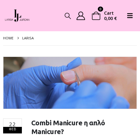
0
Cart
0,00
€
HOME
LARISA
Combi Manicure η απλό
22
ΦΕΒ
Manicure?