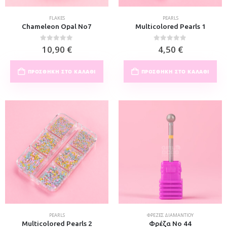
FLAKES
PEARLS
Chameleon Opal No7
Multicolored Pearls 1
0
out of 5
0
out of 5
10,90
€
4,50
€
ΠΡΟΣΘΉΚΗ ΣΤΟ ΚΑΛΆΘΙ
ΠΡΟΣΘΉΚΗ ΣΤΟ ΚΑΛΆΘΙ
PEARLS
ΦΡΈΖΕΣ ΔΙΑΜΑΝΤΙΟΎ
Multicolored Pearls 2
Φρέζα Νο 44