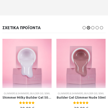
ΣΧΕΤΙΚΆ ΠΡΟΪΌΝΤΑ
GLIMMERS & SHIMMERS
,
BUILDER GEL 50ML
GLIMMERS & SHIMMERS
,
BUILDER GEL 50ML
Shimmer Milky Builder Gel 50ml
Builder Gel Glimmer Nude 50ml
0
out of 5
0
out of 5