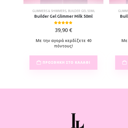
GLIMMERS & SHIMMERS
,
BUILDER GEL 50ML
GLIMM
 50ml
Builder Gel Glimmer Milk 50ml
Buil
0
out of 5
39,90
€
 40
Με την αγορά κερδίζετε 40
Με 
πόντους!
ΘΙ
ΠΡΟΣΘΉΚΗ ΣΤΟ ΚΑΛΆΘΙ