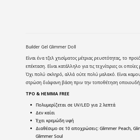
Builder Gel Glimmer Doll
Είναι ένα τζελ χτισίματος μέτριας ρευστότητας, το προϊ
επέκταση. Είναι κατάλληλο για τις τεχνίτιριες οι οποί
Όχι πολύ σκληρό, αλλά ούτε πολύ μαλακό. Είναι καμουφ
στρώση διάφανη βάση πριν την τοποθέτηση οποιουδήπ
TPO & HEMMA FREE
Πολυμερίζεται σε UV/LED για 2 λεπτά
Δεν καίει
Έχει κρεμώδη υφή
Διαθέσιμο σε 10 αποχρώσεις: Glimmer Peach, Glim
Glimmer Soul