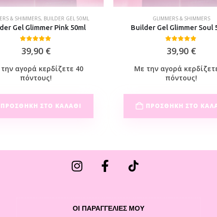
ERS & SHIMMERS
,
BUILDER GEL 50ML
GLIMMERS & SHIMMERS
der Gel Glimmer Pink 50ml
Builder Gel Glimmer Soul 
0
out of 5
0
out of 5
39,90
€
39,90
€
την αγορά κερδίζετε 40
Με την αγορά κερδίζετ
πόντους!
πόντους!
ΠΡΟΣΘΉΚΗ ΣΤΟ ΚΑΛΆΘΙ
ΠΡΟΣΘΉΚΗ ΣΤΟ ΚΑΛ
ΟΙ ΠΑΡΑΓΓΕΛΙΕΣ ΜΟΥ