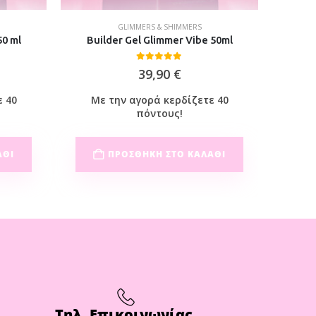
GLIMMERS & SHIMMERS
GLIMM
50 ml
Builder Gel Glimmer Vibe 50ml
Shim
0
out of 5
39,90
€
ε 40
Με την αγορά κερδίζετε 40
Με
πόντους!
ΆΘΙ
ΠΡΟΣΘΉΚΗ ΣΤΟ ΚΑΛΆΘΙ
Τηλ. Επικοινωνίας