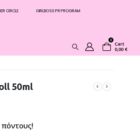
NER CIRCLE
GIRLBOSS PR PROGRAM
0
Cart
0,00
€
oll 50ml
 πόντους!