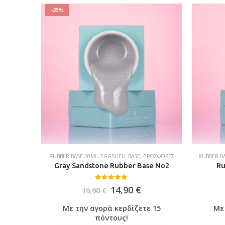
-25%
 ΜΕ ΧΡΏΜΑ
RUBBER BASE 20ML
,
EGGSHELL BASE
,
ΠΡΟΣΦΟΡΈΣ
RUBBER B
ml
Gray Sandstone Rubber Base No2
Ru
0
out of 5
14,90
€
19,90
€
 20
Με την αγορά κερδίζετε 15
Με 
πόντους!