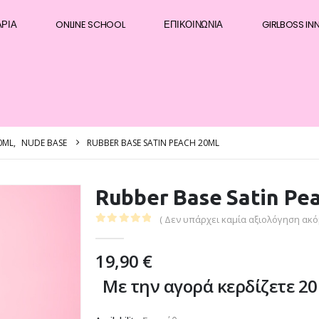
ΆΡΙΑ
ONLINE SCHOOL
ΕΠΙΚΟΙΝΩΝΊΑ
GIRLBOSS IN
0ML
,
NUDE BASE
RUBBER BASE SATIN PEACH 20ML
Rubber Base Satin Pe
( Δεν υπάρχει καμία αξιολόγηση ακόμ
0
out of 5
19,90
€
Με την αγορά κερδίζετε 20