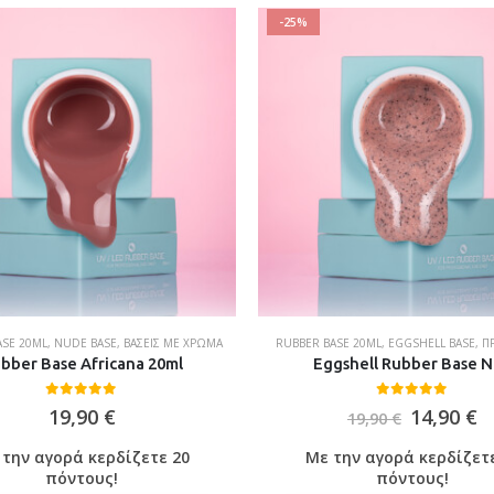
-25%
ASE 20ML
,
NUDE BASE
,
ΒΆΣΕΙΣ ΜΕ ΧΡΏΜΑ
RUBBER BASE 20ML
,
EGGSHELL BASE
,
Π
bber Base Africana 20ml
Eggshell Rubber Base 
0
out of 5
0
out of 5
19,90
€
14,90
€
19,90
€
την αγορά κερδίζετε 20
Με την αγορά κερδίζετ
πόντους!
πόντους!