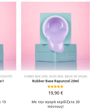
ΡΟΣΦΟΡΈΣ
RUBBER BASE 20ML
,
NUDE BASE
,
ΒΆΣΕΙΣ ΜΕ ΧΡΏΜΑ
RUBBER B
No1
Rubber Base Rapunzel 20ml
0
out of 5
19,90
€
ε 15
Με την αγορά κερδίζετε 20
Με
πόντους!