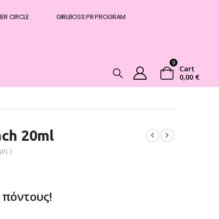
NER CIRCLE
GIRLBOSS PR PROGRAM
0
Cart
0,00
€
ach 20ml
η. )
 πόντους!