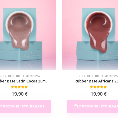
NUDE BASE
,
ΒΆΣΕΙΣ ΜΕ ΧΡΏΜΑ
NUDE BASE
,
ΒΆΣΕΙΣ ΜΕ ΧΡΏΜ
ber Base Satin Cocoa 20ml
Rubber Base Africana 2
0
out of 5
0
out of 5
19,90
€
19,90
€
ΠΡΟΣΘΉΚΗ ΣΤΟ ΚΑΛΆΘΙ
ΠΡΟΣΘΉΚΗ ΣΤΟ ΚΑΛ