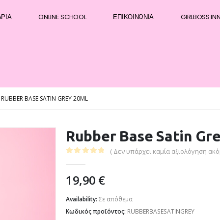
ΆΡΙΑ
ONLINE SCHOOL
ΕΠΙΚΟΙΝΩΝΊΑ
GIRLBOSS IN
RUBBER BASE SATIN GREY 20ML
Rubber Base Satin Gr
( Δεν υπάρχει καμία αξιολόγηση ακόμ
0
out of 5
19,90
€
Availability:
Σε απόθεμα
Κωδικός προϊόντος:
RUBBERBASESATINGREY