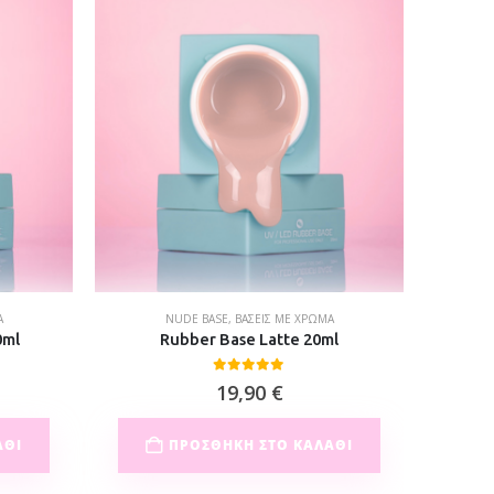
Α
NUDE BASE
,
ΒΆΣΕΙΣ ΜΕ ΧΡΏΜΑ
0ml
Rubber Base Latte 20ml
Ru
0
out of 5
19,90
€
ΆΘΙ
ΠΡΟΣΘΉΚΗ ΣΤΟ ΚΑΛΆΘΙ