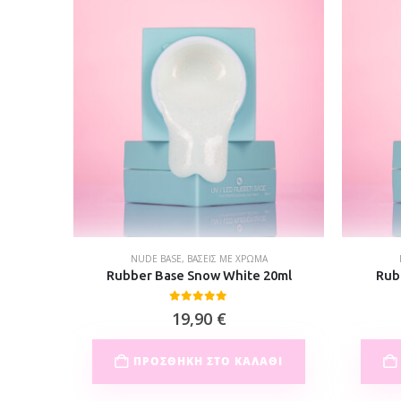
NUDE BASE
,
ΒΆΣΕΙΣ ΜΕ ΧΡΏΜΑ
ml
Rubber Base Snow White 20ml
Rub
0
out of 5
19,90
€
ΘΙ
ΠΡΟΣΘΉΚΗ ΣΤΟ ΚΑΛΆΘΙ