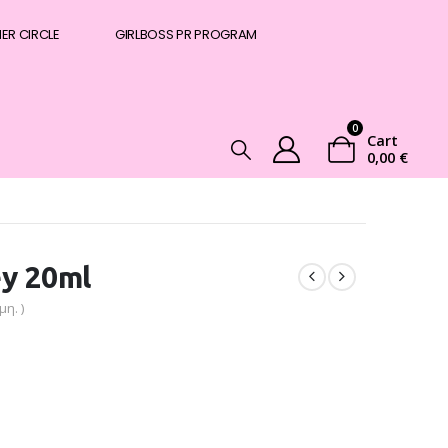
NER CIRCLE
GIRLBOSS PR PROGRAM
0
Cart
0,00
€
ey 20ml
η. )