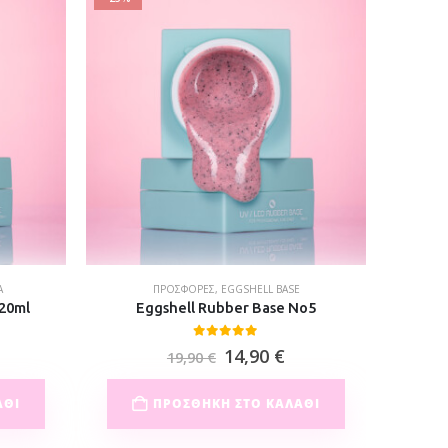
Α
ΠΡΟΣΦΟΡΈΣ
,
EGGSHELL BASE
20ml
Eggshell Rubber Base No5
Ru
0
out of 5
14,90
€
19,90
€
ΆΘΙ
ΠΡΟΣΘΉΚΗ ΣΤΟ ΚΑΛΆΘΙ