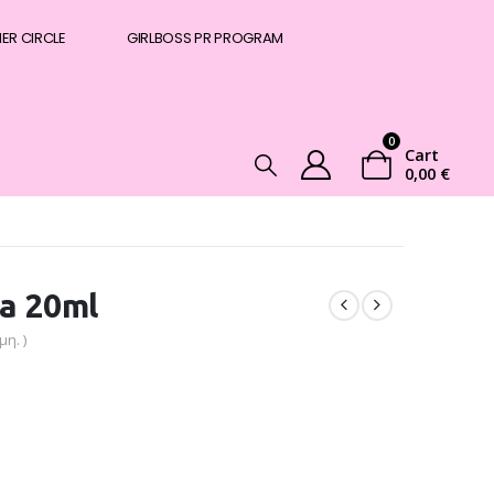
NER CIRCLE
GIRLBOSS PR PROGRAM
0
Cart
0,00
€
a 20ml
η. )