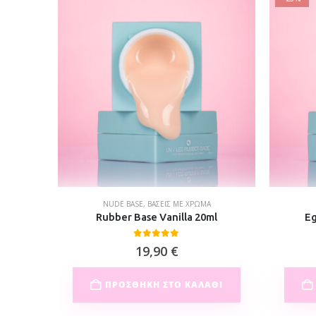
NUDE BASE
,
ΒΆΣΕΙΣ ΜΕ ΧΡΏΜΑ
0ml
Rubber Base Vanilla 20ml
Eg
0
out of 5
19,90
€
ΘΙ
ΠΡΟΣΘΉΚΗ ΣΤΟ ΚΑΛΆΘΙ