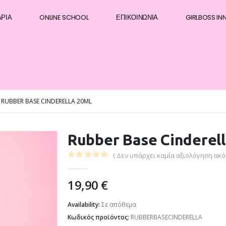
ΆΡΙΑ
ONLINE SCHOOL
ΕΠΙΚΟΙΝΩΝΊΑ
GIRLBOSS IN
RUBBER BASE CINDERELLA 20ML
Rubber Base Cinderell
( Δεν υπάρχει καμία αξιολόγηση ακόμ
0
out of 5
19,90
€
Availability:
Σε απόθεμα
Κωδικός προϊόντος:
RUBBERBASECINDERELLA