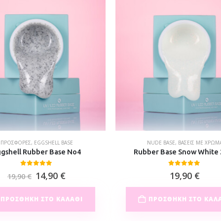
ΠΡΟΣΦΟΡΈΣ
,
EGGSHELL BASE
NUDE BASE
,
ΒΆΣΕΙΣ ΜΕ ΧΡΏΜ
gshell Rubber Base No4
Rubber Base Snow White 
0
out of 5
0
out of 5
14,90
€
19,90
€
19,90
€
ΠΡΟΣΘΉΚΗ ΣΤΟ ΚΑΛΆΘΙ
ΠΡΟΣΘΉΚΗ ΣΤΟ ΚΑΛ