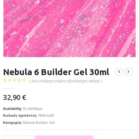
Nebula 6 Builder Gel 30ml
( Δεν υπάρχει καμία αξιολόγηση ακόμη. )
0
out of 5
32,90
€
Availability:
Σε απόθεμα
Κωδικός προϊόντος:
NEBULA6
Κατηγορία:
Nebula Builder Gel