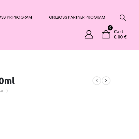
OSS PR PROGRAM
GIRLBOSS PARTNER PROGRAM
0
Cart
0,00
€
30ml
η. )