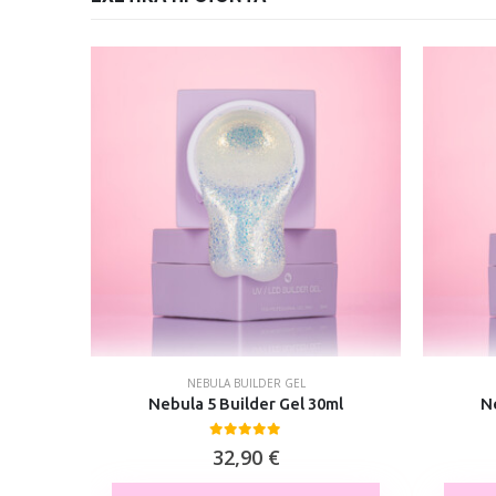
NEBULA BUILDER GEL
ml
Nebula 5 Builder Gel 30ml
N
0
out of 5
32,90
€