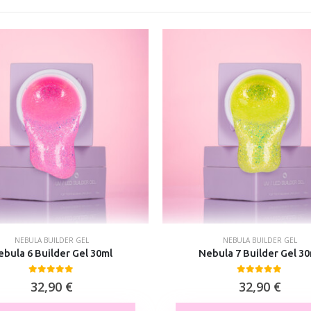
NEBULA BUILDER GEL
NEBULA BUILDER GEL
ebula 6 Builder Gel 30ml
Nebula 7 Builder Gel 30
0
out of 5
0
out of 5
32,90
€
32,90
€