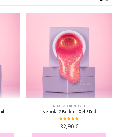
NEBULA BUILDER GEL
ml
Nebula 2 Builder Gel 30ml
N
0
out of 5
32,90
€