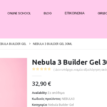
ONLINE SCHOOL
BLOG
ΕΠΙΚΟΙΝΩΝΊΑ
GIRLB
EBULA BUILDER GEL
NEBULA 3 BUILDER GEL 30ML
Nebula 3 Builder Gel 
( Δεν υπάρχει καμία αξιολόγηση ακόμ
0
out of 5
32,90
€
Availability:
Σε απόθεμα
Κωδικός προϊόντος:
NEBULA3
Κατηγορία:
Nebula Builder Gel