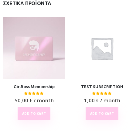
ΣΧΕΤΙΚΆ ΠΡΟΪΌΝΤΑ
GirlBoss Membership
TEST SUBSCRIPTION
0
out of 5
0
out of 5
50,00
€
/ month
1,00
€
/ month
ADD TO CART
ADD TO CART