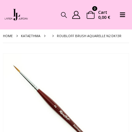
0
Cart
0,00
€
HOME
ΚΑΤΆΣΤΗΜΑ
ROUBLOFF BRUSH AQUARELLE N2 DK13R