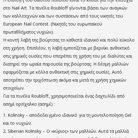
στο Nail Art. Τα πινέλα Roubloff γίνονται βάσει των αναγκών
των καλλιτεχνών και των συστάσεων από τους νικητές του
European Nail Contest. (Νικητές του ευρωπαϊκού
πρωταθλήματος νυχιών).
Η κοντή λαβή της βούρτσας το καθιστά ιδανικό και πολύ εύκολο
στη χρήση. Επιπλέον, η λαβή εμποτίζεται με βερνίκι ανθεκτικό
στις χημικές ουσίες που επιτρέπει τη χρήση του με διαλύτες και
διατηρεί την ωραία παρουσία της βούρτσας. Η δέσμη μαλλιών
εφαρμόζεται με κόλλα ανθεκτική στις χημικές ουσίες. Αυτό
αποτρέπει την τριχόπτωση ακόμα και μετά τη χρήση χημικών
στοιχείων.
Για τα πινέλα Roubloff, χρησιμοποιείται ένας δαχτυλίδι από
ασημί ορείχαλκο (ασημί) :
1. Kolinsky – αποδεδειγμένο ιδανικό για τη μοντελοποίηση Gel
και το νυχιών.
2. Siberian Kolinsky – Ο «κύριος» των μαλλιών. Αυτά τα μαλλιά