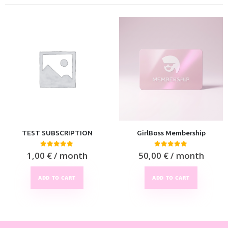
TEST SUBSCRIPTION
GirlBoss Membership
0
out of 5
0
out of 5
1,00
€
/ month
50,00
€
/ month
ADD TO CART
ADD TO CART