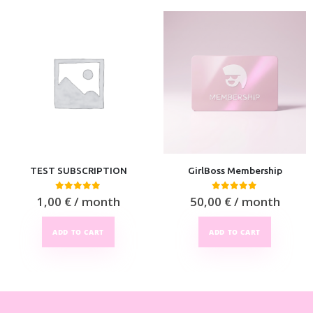
TEST SUBSCRIPTION
GirlBoss Membership
0
out of 5
0
out of 5
1,00
€
/ month
50,00
€
/ month
ADD TO CART
ADD TO CART