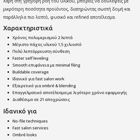
Χάρη στη γρήγορη ροή του υλικού, μπορείς να δουλέψεις με
μικρότερη ποσότητα προϊόντος, διατηρώντας σωστή δομή και
παράλληλα πιο λεπτό, φυσικό και refined αποτέλεσμα.
Χαρακτηριστικά
Χρόνος πολυμερισμού 2 λεπτά
Μέγιστο πάχος υλικού 1,5 χιλιοστό
Πολύ λεπτόρρευστη σύνθεση
Faster self leveling
Smooth επιφάνεια με minimal filing
Buildable coverage
Ιδανικό για fast salon work
Εξαιρετικό για ombré & blending
Επαγγελματικό αποτέλεσμα με λιγότερο χρόνο εφαρμογής
Διαθέσιμο σε 21 αποχρώσεις
Ιδανικό για
No-file techniques
Fast salon services
Ombré looks