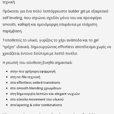
τεχνική.
Πρόκειται για ένα πολύ λεπτόρρευστο builder gel με εξαιρετικό
self leveling, που στρώνει σχεδόν μόνο του και προσφέρει
smooth, καθαρή και ομοιόμορφη επιφάνεια με ελάχιστη
παρέμβαση.
Τοποθετείς το υλικό, γυρίζεις το χέρι ανάποδα και το gel
“τρέχει” ιδανικά, δημιουργώντας effortless αποτέλεσμα χωρίς να
χρειάζεται έντονο δούλεμα με λεπτό πινέλο.
Η ρευστή του σύνθεση βοηθά σημαντικά:
στην πιο γρήγορη εφαρμογή
στη no-file τεχνική
στα effortless ombré transitions
στο smooth blending χρωμάτων
στη δημιουργία λεπτών και elegant νυχιών
στο εύκολο movement του υλικού
στα layering & color combinations