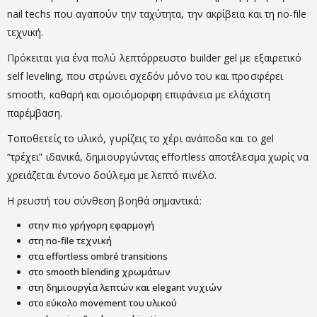
nail techs που αγαπούν την ταχύτητα, την ακρίβεια και τη no-file
τεχνική.
Πρόκειται για ένα πολύ λεπτόρρευστο builder gel με εξαιρετικό
self leveling, που στρώνει σχεδόν μόνο του και προσφέρει
smooth, καθαρή και ομοιόμορφη επιφάνεια με ελάχιστη
παρέμβαση.
Τοποθετείς το υλικό, γυρίζεις το χέρι ανάποδα και το gel
“τρέχει” ιδανικά, δημιουργώντας effortless αποτέλεσμα χωρίς να
χρειάζεται έντονο δούλεμα με λεπτό πινέλο.
Η ρευστή του σύνθεση βοηθά σημαντικά:
στην πιο γρήγορη εφαρμογή
στη no-file τεχνική
στα effortless ombré transitions
στο smooth blending χρωμάτων
στη δημιουργία λεπτών και elegant νυχιών
στο εύκολο movement του υλικού