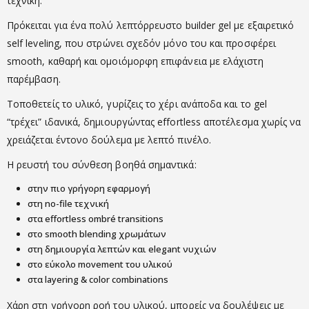
τεχνική.
Πρόκειται για ένα πολύ λεπτόρρευστο builder gel με εξαιρετικό
self leveling, που στρώνει σχεδόν μόνο του και προσφέρει
smooth, καθαρή και ομοιόμορφη επιφάνεια με ελάχιστη
παρέμβαση.
Τοποθετείς το υλικό, γυρίζεις το χέρι ανάποδα και το gel
“τρέχει” ιδανικά, δημιουργώντας effortless αποτέλεσμα χωρίς να
χρειάζεται έντονο δούλεμα με λεπτό πινέλο.
Η ρευστή του σύνθεση βοηθά σημαντικά:
στην πιο γρήγορη εφαρμογή
στη no-file τεχνική
στα effortless ombré transitions
στο smooth blending χρωμάτων
στη δημιουργία λεπτών και elegant νυχιών
στο εύκολο movement του υλικού
στα layering & color combinations
Χάρη στη γρήγορη ροή του υλικού, μπορείς να δουλέψεις με