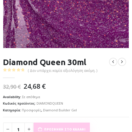
Diamond Queen 30ml
( Δεν υπάρχει καμία αξιολόγηση ακόμη. )
0
out of 5
24,68
€
32,90
€
Availability:
Σε απόθεμα
Κωδικός προϊόντος:
DIAMONDQUEEN
Κατηγορία:
Προσφορές
,
Diamond Builder Gel
ΠΡΟΣΘΉΚΗ ΣΤΟ ΚΑΛΆΘΙ