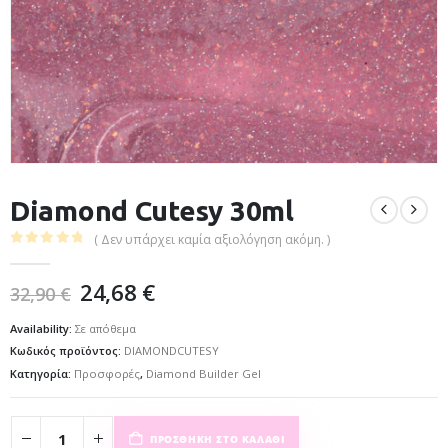
Diamond Cutesy 30ml
( Δεν υπάρχει καμία αξιολόγηση ακόμη. )
0
out of 5
24,68
€
32,90
€
Availability:
Σε απόθεμα
Κωδικός προϊόντος:
DIAMONDCUTESY
Κατηγορία:
Προσφορές
,
Diamond Builder Gel
ΠΡΟΣΘΉΚΗ ΣΤΟ ΚΑΛΆΘΙ