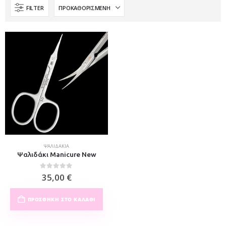
FILTER
ΨΑΛΙΔΆΚΙΑ
Ψαλιδάκι Manicure New
0
out of 5
35,00
€
ΠΡΟΣΘΉΚΗ ΣΤΟ ΚΑΛΆΘΙ