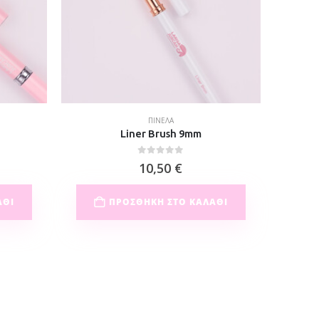
ΠΙΝΈΛΑ
d
Liner Brush 9mm
0
out of 5
10,50
€
ΆΘΙ
ΠΡΟΣΘΉΚΗ ΣΤΟ ΚΑΛΆΘΙ