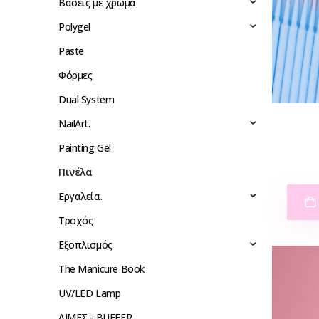
Βάσεις με χρώμα
Polygel
Paste
Φόρμες
Dual System
NailArt.
Painting Gel
Πινέλα
Eργαλεία.
Τροχός
Εξοπλισμός
The Manicure Book
UV/LED Lamp
ΛΙΜΕΣ - BUFFER