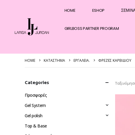
HOME
ESHOP
ΣΕΜΙΝ
GIRLBOSS PARTNER PROGRAM
HOME
ΚΑΤΆΣΤΗΜΑ
EΡΓΑΛΕΊΑ.
ΦΡΈΖΕΣ ΚΑΡΒΙΔΊΟΥ
Categories
Ταξινόμησ
Προσφορές
Gel System
Gel polish
Top & Base