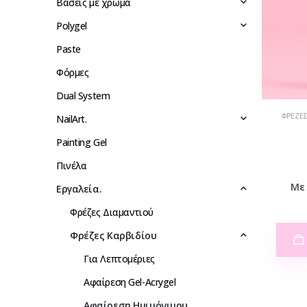
Βάσεις με χρώμα
Polygel
Paste
Φόρμες
Dual System
ΦΡΈΖΕΣ
NailArt.
Painting Gel
Πινέλα
Με 
Eργαλεία.
Φρέζες Διαμαντιού
Φρέζες Καρβιδίου
Για Λεπτομέριες
Αφαίρεση Gel-Acrygel
Αφαίρεση Ημιμόνιμου