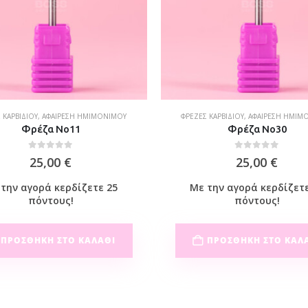
 ΚΑΡΒΙΔΊΟΥ
,
ΑΦΑΊΡΕΣΗ ΗΜΙΜΌΝΙΜΟΥ
ΦΡΈΖΕΣ ΚΑΡΒΙΔΊΟΥ
,
ΑΦΑΊΡΕΣΗ ΗΜΙΜ
Φρέζα No11
Φρέζα Νο30
0
out of 5
0
out of 5
25,00
€
25,00
€
την αγορά κερδίζετε 25
Με την αγορά κερδίζετ
πόντους!
πόντους!
ΠΡΟΣΘΉΚΗ ΣΤΟ ΚΑΛΆΘΙ
ΠΡΟΣΘΉΚΗ ΣΤΟ ΚΑΛ