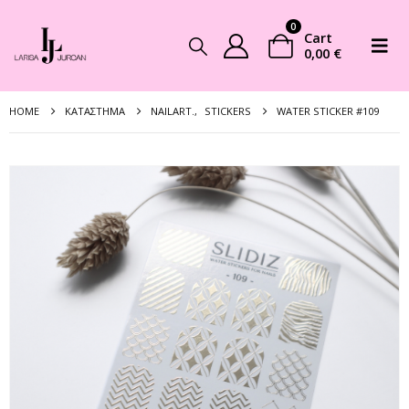
0
Cart
0,00
€
HOME
ΚΑΤΆΣΤΗΜΑ
NAILART.
,
STICKERS
WATER STICKER #109