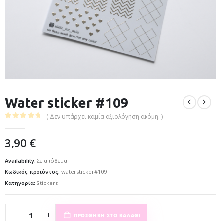
Water sticker #109
( Δεν υπάρχει καμία αξιολόγηση ακόμη. )
0
out of 5
3,90
€
Availability:
Σε απόθεμα
Κωδικός προϊόντος:
watersticker#109
Κατηγορία:
Stickers
ΠΡΟΣΘΉΚΗ ΣΤΟ ΚΑΛΆΘΙ