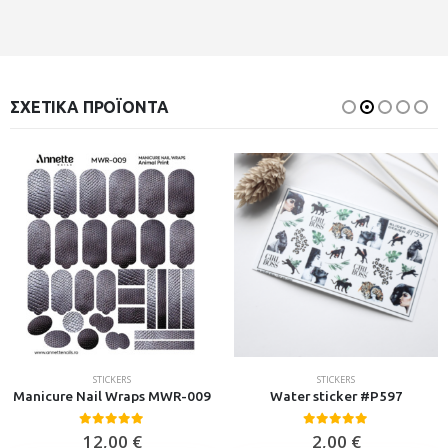
ΣΧΕΤΙΚΆ ΠΡΟΪΌΝΤΑ
STICKERS
STICKERS
Manicure Nail Wraps MWR-009
Water sticker #P597
0
out of 5
0
out of 5
12,00
€
2,00
€