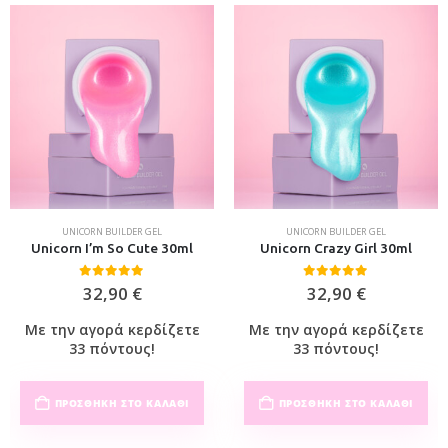
UNICORN BUILDER GEL
UNICORN BUILDER GEL
Unicorn I’m So Cute 30ml
Unicorn Crazy Girl 30ml
0
out of 5
0
out of 5
32,90
€
32,90
€
Με την αγορά κερδίζετε
Με την αγορά κερδίζετε
33 πόντους!
33 πόντους!
ΠΡΟΣΘΉΚΗ ΣΤΟ ΚΑΛΆΘΙ
ΠΡΟΣΘΉΚΗ ΣΤΟ ΚΑΛΆΘΙ