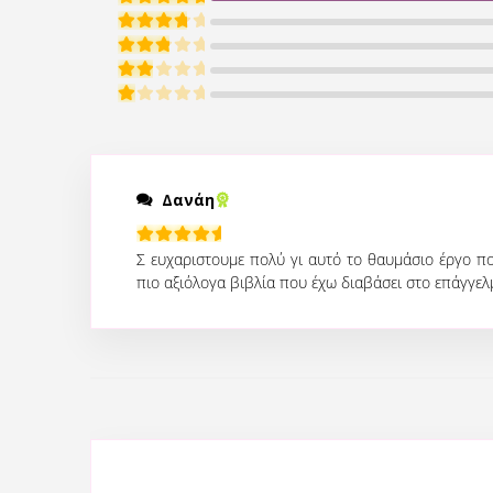
Βαθμολογήθηκε με
5
από 5
Βαθμολογήθηκε με
4
από 5
Βαθμολογήθηκε με
3
από 5
Βαθμολογήθηκε με
2
από 5
Βαθμολογήθηκε με
1
από 5
Δανάη
Βαθμολογήθηκε με
5
από 5
Σ ευχαριστουμε πολύ γι αυτό το θαυμάσιο έργο πο
πιο αξιόλογα βιβλία που έχω διαβάσει στο επάγγελ