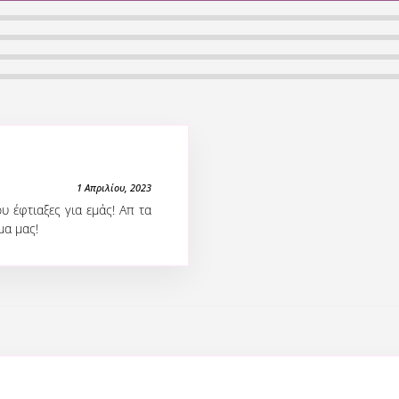
1 Απριλίου, 2023
υ έφτιαξες για εμάς! Απ τα
μα μας!