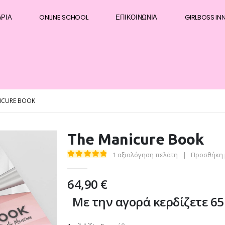
ΆΡΙΑ
ONLINE SCHOOL
ΕΠΙΚΟΙΝΩΝΊΑ
GIRLBOSS IN
ICURE BOOK
The Manicure Book
1
αξιολόγηση πελάτη
|
Προσθήκη 
5.00
out of 5
64,90
€
Με την αγορά κερδίζετε 65