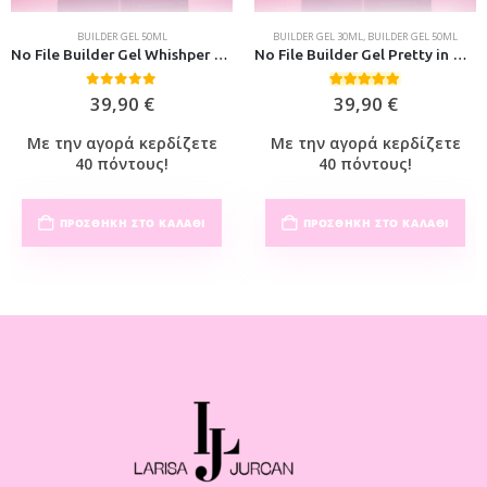
BUILDER GEL 50ML
BUILDER GEL 30ML
,
BUILDER GEL 50ML
No File Builder Gel Whishper 50ml
No File Builder Gel Pretty in Pink 50ml
0
out of 5
5.00
out of 5
39,90
€
39,90
€
Με την αγορά κερδίζετε
Με την αγορά κερδίζετε
40 πόντους!
40 πόντους!
ΠΡΟΣΘΉΚΗ ΣΤΟ ΚΑΛΆΘΙ
ΠΡΟΣΘΉΚΗ ΣΤΟ ΚΑΛΆΘΙ