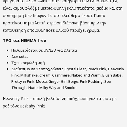
γρήγορα το υλικό. Ανήκει στην κατηγορία των ελαστκών τζελ,
είναι καμουφλάζ με μέτρια-υψηλή καλυπτικότητα (ακόμα και στη
συντήρηση δεν διαφανίζει στο ελεύθερο άκρο). Πάντα
προτείνουμε μια λεπτή στρώση διάφανη βάση πριν την
τοποθέτηση οποιουδήποτε υλικού περιέχει χρώμα.
TPO και HEMMA free
Πολυμερίζεται σε UV/LED για 2 λεπτά
Δεν καίει
Έχει κρεμώδη υφή
Διαθέσιμο σε 17 αποχρώσεις:Crystal Clear, Peach Pink, Heavenly
Pink, Milkshake, Cream, Cashmere, Naked and Warm, Blush Babe,
Pretty in Pink, Mocca, Ginger Girl, Beige, Pink Pudding, See
Through, Nude, Milky Way and Smoke.
Heavenly Pink – απαλή βελούδινη απόχρωση γαλακτερου με
ροζ τόνους (baby Pink)