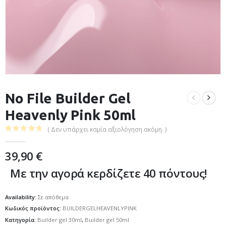
No File Builder Gel
Heavenly Pink 50ml
( Δεν υπάρχει καμία αξιολόγηση ακόμη. )
0
out of 5
39,90
€
Με την αγορά κερδίζετε 40 πόντους!
Availability:
Σε απόθεμα
Κωδικός προϊόντος:
BUILDERGELHEAVENLYPINK
Κατηγορία:
Builder gel 30ml
,
Builder gel 50ml