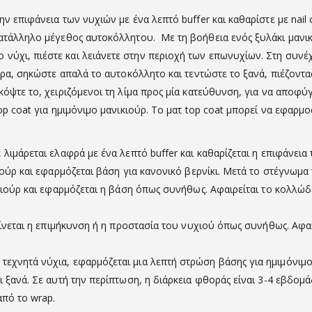
ην επιφάνεια των νυχιών με ένα λεπτό buffer και καθαρίστε με nail
κατάλληλο μέγεθος αυτοκόλλητου. Με τη βοήθεια ενός ξυλάκι μανι
ύχι, πιέστε και λειάνετε στην περιοχή των επωνυχίων. Στη συνέχ
 ζάρα, σηκώστε απαλά το αυτοκόλλητο και τεντώστε το ξανά, πιέζον
όψτε το, χειριζόμενοι τη λίμα προς μία κατεύθυνση, για να αποφύγε
op coat για ημιμόνιμο μανικιούρ. Το ματ top coat μπορεί να εφαρμο
λιμάρεται ελαφρά με ένα λεπτό buffer και καθαρίζεται η επιφάνεια 
ιούρ και εφαρμόζεται βάση για κανονικό βερνίκι. Μετά το στέγνωμα 
ικιούρ και εφαρμόζεται η βάση όπως συνήθως. Αφαιρείται το κολλώδ
 Γίνεται η επιμήκυνση ή η προστασία του νυχιού όπως συνήθως. Αφα
χνητά νύχια, εφαρμόζεται μια λεπτή στρώση βάσης για ημιμόνιμο β
ι ξανά. Σε αυτή την περίπτωση, η διάρκεια φθοράς είναι 3-4 εβδομά
από το wrap.