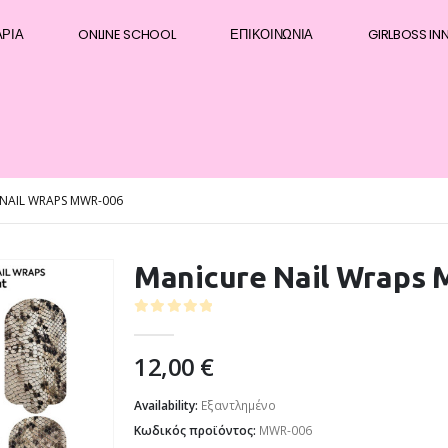
ΆΡΙΑ
ONLINE SCHOOL
ΕΠΙΚΟΙΝΩΝΊΑ
GIRLBOSS IN
NAIL WRAPS MWR-006
Manicure Nail Wraps
0
out of 5
12,00
€
Availability:
Εξαντλημένο
Κωδικός προϊόντος:
MWR-006