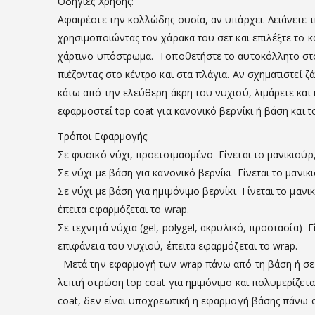
Οδηγίες Χρήσης:
Αφαιρέστε την κολλώδης ουσία, αν υπάρχει. Λειάνετε τ
χρησιμοποιώντας τον χάρακα του σετ και επιλέξτε το 
χάρτινο υπόστρωμα. Τοποθετήστε το αυτοκόλλητο στο ν
πιέζοντας στο κέντρο και στα πλάγια. Αν σχηματιστεί
κάτω από την ελεύθερη άκρη του νυχιού, λιμάρετε και κ
εφαρμοστεί top coat για κανονικό βερνίκι ή βάση και t
Τρόποι Εφαρμογής:
Σε φυσικό νύχι, προετοιμασμένο Γίνεται το μανικιούρ, 
Σε νύχι με βάση για κανονικό βερνίκι Γίνεται το μανικ
Σε νύχι με βάση για ημιμόνιμο βερνίκι Γίνεται το μαν
έπειτα εφαρμόζεται το wrap.
Σε τεχνητά νύχια (gel, polygel, ακρυλικό, προστασία)
επιφάνεια του νυχιού, έπειτα εφαρμόζεται το wrap.
Μετά την εφαρμογή των wrap πάνω από τη βάση ή σε τε
λεπτή στρώση top coat για ημιμόνιμο και πολυμερίζετα
coat, δεν είναι υποχρεωτική η εφαρμογή βάσης πάνω 