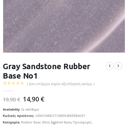
Gray Sandstone Rubber
Base No1
( Δεν υπάρχει καμία αξιολόγηση ακόμη. )
0
out of 5
14,90
€
19,90
€
Availability:
Σε απόθεμα
Κωδικός προϊόντος:
GRAYSANDSTONERUBBERBASE1
Κατηγορία:
Rubber Base 20ml
,
Eggshell Base
,
Προσφορές