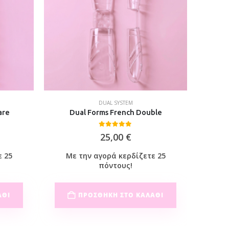
DUAL SYSTEM
are
Dual Forms French Double
Dual For
0
out of 5
25,00
€
ε 25
Με την αγορά κερδίζετε 25
Με
πόντους!
ΆΘΙ
ΠΡΟΣΘΉΚΗ ΣΤΟ ΚΑΛΆΘΙ