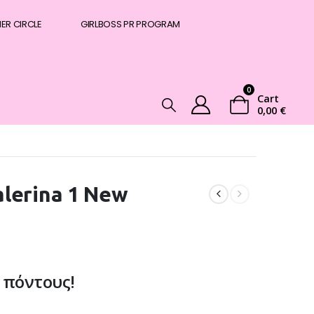
NER CIRCLE
GIRLBOSS PR PROGRAM
0
Cart
0,00
€
lerina 1 New
 πόντους!