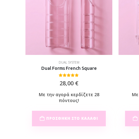
DUAL SYSTEM
nd
Dual Forms French Square
0
out of 5
28,00
€
 25
Με την αγορά κερδίζετε 28
Με 
πόντους!
ΘΙ
ΠΡΟΣΘΉΚΗ ΣΤΟ ΚΑΛΆΘΙ