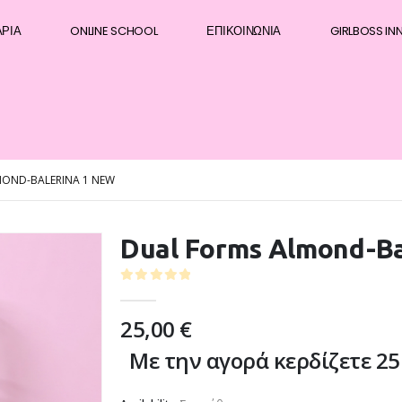
ΆΡΙΑ
ONLINE SCHOOL
ΕΠΙΚΟΙΝΩΝΊΑ
GIRLBOSS IN
MOND-BALERINA 1 NEW
Dual Forms Almond-Ba
0
out of 5
25,00
€
Με την αγορά κερδίζετε 25