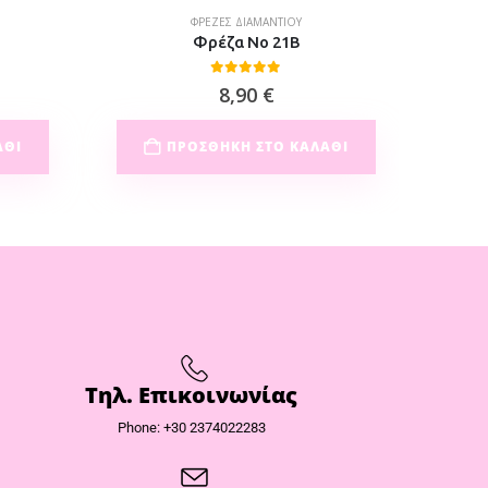
ΦΡΈΖΕΣ ΔΙΑΜΑΝΤΙΟΎ
Φρέζα Νο 21B
0
out of 5
8,90
€
ΆΘΙ
ΠΡΟΣΘΉΚΗ ΣΤΟ ΚΑΛΆΘΙ
Τηλ. Επικοινωνίας
Phone: +30 2374022283