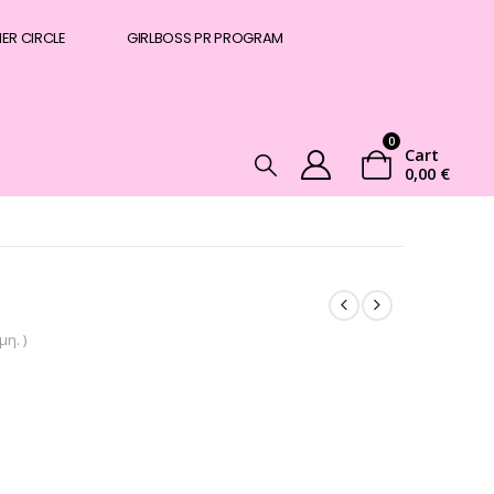
NER CIRCLE
GIRLBOSS PR PROGRAM
0
Cart
0,00
€
η. )