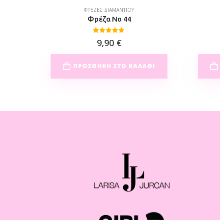
ΦΡΈΖΕΣ ΔΙΑΜΑΝΤΙΟΎ
Φρέζα Νο 44
0
out of 5
9,90
€
ΘΙ
ΠΡΟΣΘΉΚΗ ΣΤΟ ΚΑΛΆΘΙ