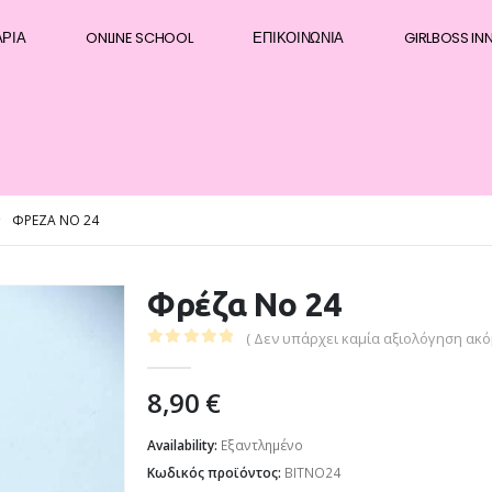
ΆΡΙΑ
ONLINE SCHOOL
ΕΠΙΚΟΙΝΩΝΊΑ
GIRLBOSS IN
ΦΡΈΖΑ ΝΟ 24
Φρέζα Νο 24
( Δεν υπάρχει καμία αξιολόγηση ακόμ
0
out of 5
8,90
€
Availability:
Εξαντλημένο
Κωδικός προϊόντος:
BITNO24